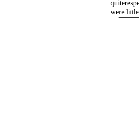
quiterespe
were littl