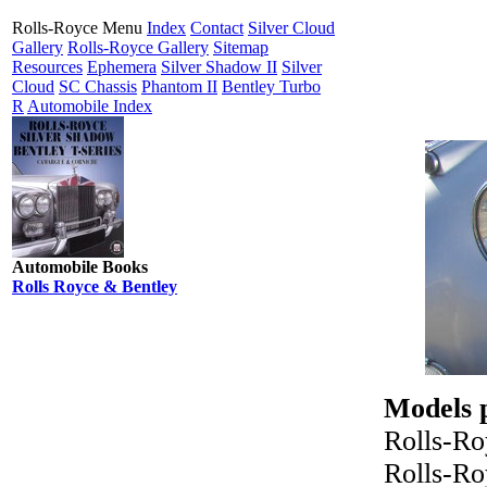
Rolls-Royce Menu
Index
Contact
Silver Cloud
Gallery
Rolls-Royce Gallery
Sitemap
Resources
Ephemera
Silver Shadow II
Silver
Cloud
SC Chassis
Phantom II
Bentley Turbo
R
Automobile Index
Automobile Books
Rolls Royce & Bentley
Models p
Rolls-Ro
Rolls-Ro